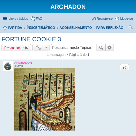
ARGHADON
Links rápidos
FAQ
Registe-se
Ligue-se
PARTIDA
ÍNDICE TEMÁTICO
ACONSELHAMENTO
PARA REFLEXÃO
es
FORTUNE COOKIE 3
qui
Responder
sar
1 mensagem • Página
1
de
1
ARGHADON
Citar
AMOR