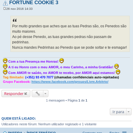
FORTUNE COOKIE 3
26 nov 2016 14:33
M
e
n
s
a
Por muito grandes que aches que as tuas Pedras são, os Penedos são
g
muito maiores.
e
m
Ao pé desse Penedo, as tuas grandes pedras não passam de
pedrinhas.
Nunca mandes Pedrinhas ao Penedo que se pode soltar e te esmagar!
Com a tua Presença me Honras!
A ti eu Honro com o meu AMOR, o meu Carinho, a minha Gratidão!
Com AMOR te saúdo, no AMOR te recebo, por AMOR aqui estamos!
Tag Ilimitado:
(+351) 93 470 7077
(chamadas confidenciais auto-rejeitadas)
Grupo Facebook:
https://www.facebook.com/groups/Livre.Arbitrio/
Responder
1 mensagem • Página
1
de
1
Ir para
QUEM ESTÁ LIGADO:
Utilizadores neste fórum: Nenhum utilizador registado e 1 visitante