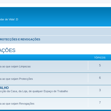
dar de Vida! :D
 PROTECÇÕES E REVOGAÇÕES
AÇÕES
TÓPICOS
5
iva ao que sejam Limpezas
6
iva ao que sejam Protecções
BALHO
3
ecção da Casa, da Loja, de qualquer Espaço de Trabalho
7
tiva ao que sejam Revogações