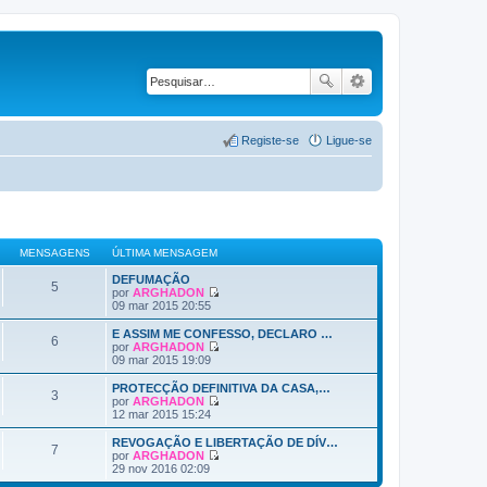
Registe-se
Ligue-se
MENSAGENS
ÚLTIMA MENSAGEM
DEFUMAÇÃO
5
por
ARGHADON
V
09 mar 2015 20:55
e
j
E ASSIM ME CONFESSO, DECLARO …
6
a
por
ARGHADON
a
V
09 mar 2015 19:09
ú
e
l
j
PROTECÇÃO DEFINITIVA DA CASA,…
3
t
a
por
ARGHADON
i
a
V
12 mar 2015 15:24
m
ú
e
a
l
j
REVOGAÇÃO E LIBERTAÇÃO DE DÍV…
M
7
t
a
por
ARGHADON
e
i
a
V
29 nov 2016 02:09
n
m
ú
e
s