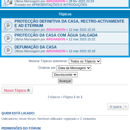
Última Mensagem por
ARGHADON
«
28 fev 2015 22:24
Enviado em
APRESENTAÇÕES E INTRODUÇÕES
Tópicos
PROTECÇÃO DEFINITIVA DA CASA, RECTRO-ACTIVAMENTE
E AD ETERNUM
Última Mensagem por
ARGHADON
«
12 mar 2015 15:24
PROTECÇÃO DA CASA COM ÁGUA SALGADA
Última Mensagem por
ARGHADON
«
12 mar 2015 15:22
DEFUMAÇÃO DA CASA
Última Mensagem por
ARGHADON
«
12 mar 2015 15:18
Mostrar Tópicos anteriores:
Ordenar por
Novo Tópico
3 tópicos • Página
1
de
1
Ir para
QUEM ESTÁ LIGADO:
Utilizadores neste fórum: Nenhum utilizador registado e 2 visitantes
PERMISSÕES DO FÓRUM