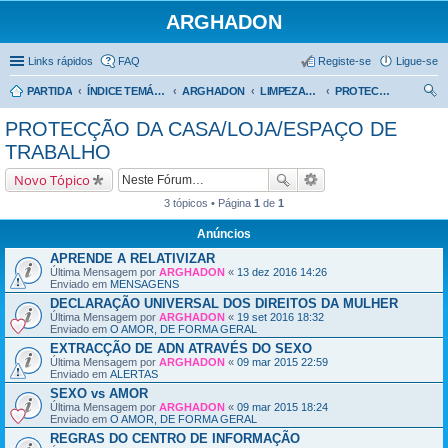
ARGHADON
Links rápidos
FAQ
Registe-se
Ligue-se
PARTIDA
ÍNDICE TEMÁTICO
ARGHADON
LIMPEZAS, PROTECÇÕES E REVOGAÇÕES
PROTECÇÃO DA CASA/LOJA/ESPAÇO DE TRABALHO
es
PROTECÇÃO DA CASA/LOJA/ESPAÇO DE
qui
TRABALHO
sar
Novo Tópico
3 tópicos • Página
1
de
1
Anúncios
APRENDE A RELATIVIZAR
Última Mensagem por
ARGHADON
«
13 dez 2016 14:26
Enviado em
MENSAGENS
DECLARAÇÃO UNIVERSAL DOS DIREITOS DA MULHER
Última Mensagem por
ARGHADON
«
19 set 2016 18:32
Enviado em
O AMOR, DE FORMA GERAL
EXTRACÇÃO DE ADN ATRAVÉS DO SEXO
Última Mensagem por
ARGHADON
«
09 mar 2015 22:59
Enviado em
ALERTAS
SEXO vs AMOR
Última Mensagem por
ARGHADON
«
09 mar 2015 18:24
Enviado em
O AMOR, DE FORMA GERAL
REGRAS DO CENTRO DE INFORMAÇÃO