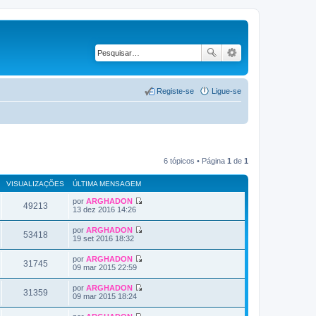
Registe-se
Ligue-se
6 tópicos • Página
1
de
1
VISUALIZAÇÕES
ÚLTIMA MENSAGEM
por
ARGHADON
49213
V
13 dez 2016 14:26
e
j
por
ARGHADON
a
53418
V
19 set 2016 18:32
a
e
ú
j
por
ARGHADON
l
a
31745
V
09 mar 2015 22:59
t
a
e
i
ú
j
m
por
ARGHADON
l
a
31359
a
V
09 mar 2015 18:24
t
a
M
e
i
ú
e
j
m