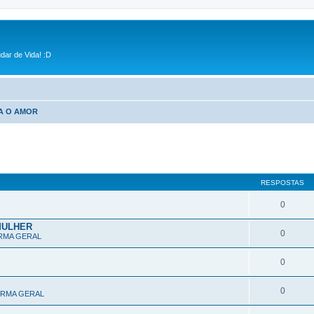
dar de Vida! :D
A O AMOR
RESPOSTAS
0
MULHER
0
RMA GERAL
0
0
ORMA GERAL