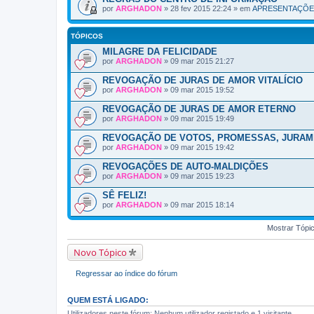
por
ARGHADON
» 28 fev 2015 22:24 » em
APRESENTAÇÕE
TÓPICOS
MILAGRE DA FELICIDADE
por
ARGHADON
» 09 mar 2015 21:27
REVOGAÇÃO DE JURAS DE AMOR VITALÍCIO
por
ARGHADON
» 09 mar 2015 19:52
REVOGAÇÃO DE JURAS DE AMOR ETERNO
por
ARGHADON
» 09 mar 2015 19:49
REVOGAÇÃO DE VOTOS, PROMESSAS, JURAM
por
ARGHADON
» 09 mar 2015 19:42
REVOGAÇÕES DE AUTO-MALDIÇÕES
por
ARGHADON
» 09 mar 2015 19:23
SÊ FELIZ!
por
ARGHADON
» 09 mar 2015 18:14
Mostrar Tópic
Novo Tópico
Regressar ao índice do fórum
QUEM ESTÁ LIGADO:
Utilizadores neste fórum: Nenhum utilizador registado e 1 visitante