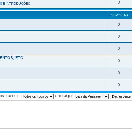
0
S E INTRODUÇÕES
RESPOSTAS
0
0
0
ENTOS, ETC
0
0
0
os anteriores:
Ordenar por