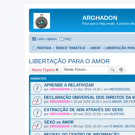
ARGHADON
Para que a Vida mude, é preciso Mu
Links rápidos
FAQ
PARTIDA
ÍNDICE TEMÁTICO
AMOR
LIBERTAÇÃO PAR
LIBERTAÇÃO PARA O AMOR
Novo Tópico
ANÚNCIOS
APRENDE A RELATIVIZAR
por
ARGHADON
» 13 dez 2016 14:26 » em
MENSAGENS
DECLARAÇÃO UNIVERSAL DOS DIREITOS DA 
por
ARGHADON
» 19 set 2016 18:32 » em
O AMOR, DE FO
EXTRACÇÃO DE ADN ATRAVÉS DO SEXO
por
ARGHADON
» 09 mar 2015 22:59 » em
ALERTAS
SEXO vs AMOR
por
ARGHADON
» 09 mar 2015 18:24 » em
O AMOR, DE F
REGRAS DO CENTRO DE INFORMAÇÃO