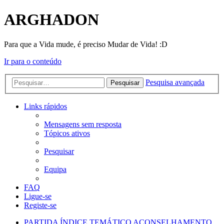
ARGHADON
Para que a Vida mude, é preciso Mudar de Vida! :D
Ir para o conteúdo
Pesquisa avançada
Pesquisar
Links rápidos
Mensagens sem resposta
Tópicos ativos
Pesquisar
Equipa
FAQ
Ligue-se
Registe-se
PARTIDA
ÍNDICE TEMÁTICO
ACONSELHAMENTO