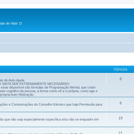
dar de Vida! :D
TÓPICOS
6
as de Auto-Ajuda.
O SINTA SER EXTREMAMENTE NECESSÁRIO!
 estar disponível são fórmulas de Programação Mental, que criam
uto-cognitivo da pessoa, a forma como vê a si própria, como age e
própria Auto-Motivação.
8
zações e Comunicações do Conselho Kármico que haja Permissão para
19
ação que não seja especialmente específica e/ou não se enquadre em
21