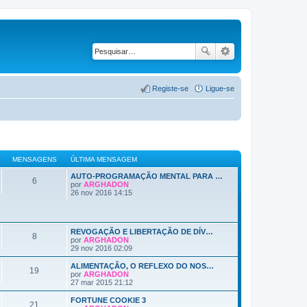
Registe-se
Ligue-se
MENSAGENS
ÚLTIMA MENSAGEM
AUTO-PROGRAMAÇÃO MENTAL PARA …
6
por
ARGHADON
V
26 nov 2016 14:15
e
j
a
a
REVOGAÇÃO E LIBERTAÇÃO DE DÍV…
ú
8
por
ARGHADON
l
V
29 nov 2016 02:09
t
e
i
j
m
ALIMENTAÇÃO, O REFLEXO DO NOS…
19
a
a
por
ARGHADON
a
V
M
27 mar 2015 21:12
ú
e
e
l
j
n
FORTUNE COOKIE 3
21
t
a
s