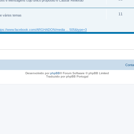
ases e Mensagens cujo único propósito é Causar Reflexão
11
re vários temas
ttps://www.facebook.com/ARGHADON/media ... 505&type=3
Conta
Desenvolvido por
phpBB
® Forum Software © phpBB Limited
Traduzido por phpBB Portugal