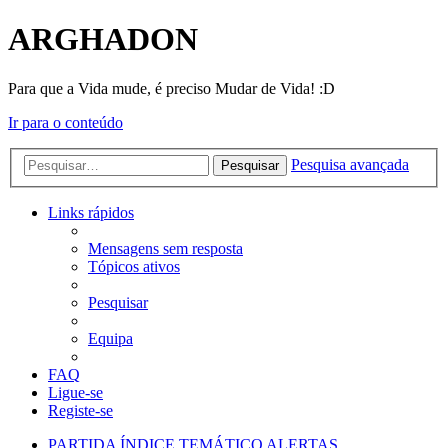
ARGHADON
Para que a Vida mude, é preciso Mudar de Vida! :D
Ir para o conteúdo
Pesquisa avançada
Pesquisar
Links rápidos
Mensagens sem resposta
Tópicos ativos
Pesquisar
Equipa
FAQ
Ligue-se
Registe-se
PARTIDA
ÍNDICE TEMÁTICO
ALERTAS