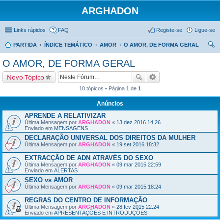
ARGHADON
Links rápidos
FAQ
Registe-se
Ligue-se
PARTIDA
ÍNDICE TEMÁTICO
AMOR
O AMOR, DE FORMA GERAL
es
O AMOR, DE FORMA GERAL
qui
Novo Tópico
sar
10 tópicos • Página
1
de
1
Anúncios
APRENDE A RELATIVIZAR
Última Mensagem por
ARGHADON
«
13 dez 2016 14:26
Enviado em
MENSAGENS
DECLARAÇÃO UNIVERSAL DOS DIREITOS DA MULHER
Última Mensagem por
ARGHADON
«
19 set 2016 18:32
EXTRACÇÃO DE ADN ATRAVÉS DO SEXO
Última Mensagem por
ARGHADON
«
09 mar 2015 22:59
Enviado em
ALERTAS
SEXO vs AMOR
Última Mensagem por
ARGHADON
«
09 mar 2015 18:24
REGRAS DO CENTRO DE INFORMAÇÃO
Última Mensagem por
ARGHADON
«
28 fev 2015 22:24
Enviado em
APRESENTAÇÕES E INTRODUÇÕES