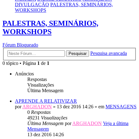
DIVULGAÇÃO
PALESTRAS, SEMINÁRIOS,
WORKSHOPS
PALESTRAS, SEMINÁRIOS,
WORKSHOPS
Fórum Bloqueado
Pesquisa avançada
Pesquisar
0 tópico • Página
1
de
1
Anúncios
Respostas
Visualizações
Última Mensagem
APRENDE A RELATIVIZAR
por
ARGHADON
» 13 dez 2016 14:26 » em
MENSAGENS
0
Respostas
49231
Visualizações
Última Mensagem
por
ARGHADON
Veja a última
Mensagem
13 dez 2016 14:26