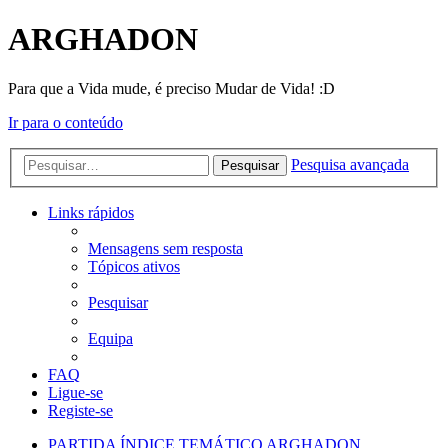
ARGHADON
Para que a Vida mude, é preciso Mudar de Vida! :D
Ir para o conteúdo
Pesquisa avançada
Pesquisar
Links rápidos
Mensagens sem resposta
Tópicos ativos
Pesquisar
Equipa
FAQ
Ligue-se
Registe-se
PARTIDA
ÍNDICE TEMÁTICO
ARGHADON