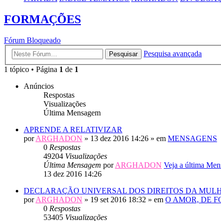
FORMAÇÕES
Fórum Bloqueado
Pesquisa avançada
Pesquisar
1 tópico • Página
1
de
1
Anúncios
Respostas
Visualizações
Última Mensagem
APRENDE A RELATIVIZAR
por
ARGHADON
» 13 dez 2016 14:26 » em
MENSAGENS
0
Respostas
49204
Visualizações
Última Mensagem
por
ARGHADON
Veja a última Me
13 dez 2016 14:26
DECLARAÇÃO UNIVERSAL DOS DIREITOS DA MUL
por
ARGHADON
» 19 set 2016 18:32 » em
O AMOR, DE 
0
Respostas
53405
Visualizações