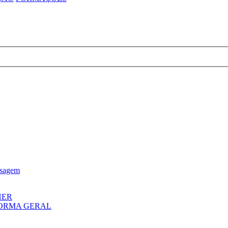
nsagem
HER
FORMA GERAL