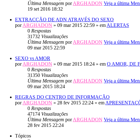
Última Mensagem
por
ARGHADON
Veja a última Me
19 set 2016 18:32
EXTRACÇÃO DE ADN ATRAVÉS DO SEXO
por
ARGHADON
» 09 mar 2015 22:59 » em
ALERTAS
0
Respostas
31732
Visualizações
Última Mensagem
por
ARGHADON
Veja a última Me
09 mar 2015 22:59
SEXO vs AMOR
por
ARGHADON
» 09 mar 2015 18:24 » em
O AMOR, DE
0
Respostas
31350
Visualizações
Última Mensagem
por
ARGHADON
Veja a última Me
09 mar 2015 18:24
REGRAS DO CENTRO DE INFORMAÇÃO
por
ARGHADON
» 28 fev 2015 22:24 » em
APRESENTAÇÕ
0
Respostas
47174
Visualizações
Última Mensagem
por
ARGHADON
Veja a última Me
28 fev 2015 22:24
Tópicos