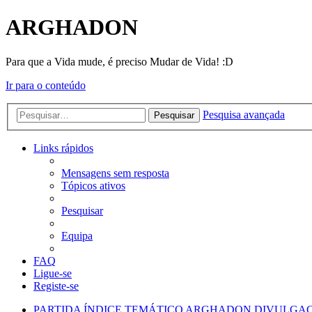
ARGHADON
Para que a Vida mude, é preciso Mudar de Vida! :D
Ir para o conteúdo
Pesquisa avançada
Pesquisar
Links rápidos
Mensagens sem resposta
Tópicos ativos
Pesquisar
Equipa
FAQ
Ligue-se
Registe-se
PARTIDA
ÍNDICE TEMÁTICO
ARGHADON
DIVULGA