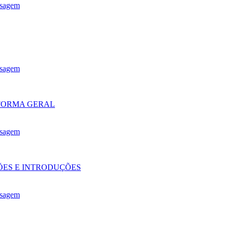
nsagem
nsagem
 FORMA GERAL
nsagem
ES E INTRODUÇÕES
nsagem