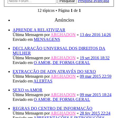
Pesquisa avançada
Pesquisar
12 tópicos • Página
1
de
1
Anúncios
APRENDE A RELATIVIZAR
Última Mensagem por
ARGHADON
«
13 dez 2016 14:26
Enviado em
MENSAGENS
DECLARAÇÃO UNIVERSAL DOS DIREITOS DA
MULHER
Última Mensagem por
ARGHADON
«
19 set 2016 18:32
Enviado em
O AMOR, DE FORMA GERAL
EXTRACÇÃO DE ADN ATRAVÉS DO SEXO
Última Mensagem por
ARGHADON
«
09 mar 2015 22:59
Enviado em
ALERTAS
SEXO vs AMOR
Última Mensagem por
ARGHADON
«
09 mar 2015 18:24
Enviado em
O AMOR, DE FORMA GERAL
REGRAS DO CENTRO DE INFORMAÇÃO
Última Mensagem por
ARGHADON
«
28 fev 2015 22:24
Enviado em
APRESENTAÇÕES E INTRODUÇÕES