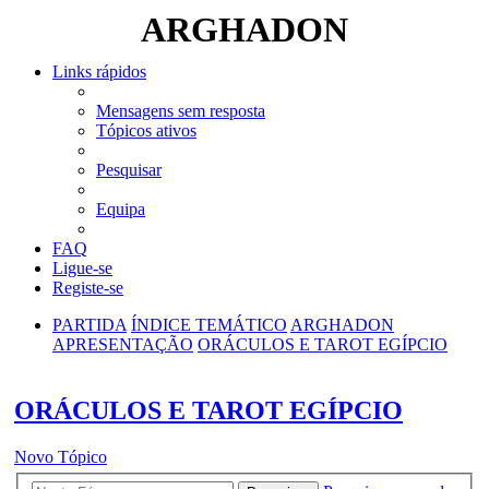
ARGHADON
Links rápidos
Mensagens sem resposta
Tópicos ativos
Pesquisar
Equipa
FAQ
Ligue-se
Registe-se
PARTIDA
ÍNDICE TEMÁTICO
ARGHADON
APRESENTAÇÃO
ORÁCULOS E TAROT EGÍPCIO
Pesquisar
ORÁCULOS E TAROT EGÍPCIO
Novo Tópico