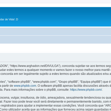
dar de Vida! :D
N”, “https://www.arghadon.net/DIVULGA”), concorda sujeitar-se aos termos segui
dar estes termos a qualquer momento e vamos fazer o nosso melhor para mantê-lo
concorda em ser legalmente sujeito a estes termos quando são atualizados e/ou a
les”, “software phpBB”, “www.phpbb.com”, “Grupo phpBB”, “Equipa phpBB”) que é u
a partir de
www.phpbb.com
. O software phpBB apenas facilita discussões através
da. Para mais informações sobre o phpBB, consulte:
https://www.phpbb.com/
.
ena, vulgar, insultuosa, de ódio, ameaçadora, sexualmente tendenciosa ou qualqu
l. Fazer isso pode levar você será diretamente e permanentemente banido, com not
 registrados para ajudar a implementar essas condições. Você concorda que “ARG
 Como utilizador aceita que as informações que forneceu acima sejam guardadas