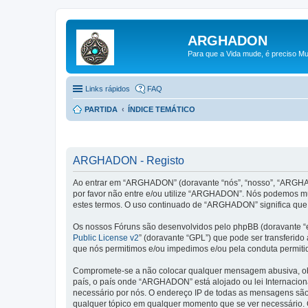
ARGHADON
Para que a Vida mude, é preciso Mu
Links rápidos
FAQ
PARTIDA
ÍNDICE TEMÁTICO
ARGHADON - Registo
Ao entrar em “ARGHADON” (doravante “nós”, “nosso”, “ARGHADO
por favor não entre e/ou utilize “ARGHADON”. Nós podemos mu
estes termos. O uso continuado de “ARGHADON” significa que 
Os nossos Fóruns são desenvolvidos pelo phpBB (doravante “e
Public License v2
” (doravante “GPL”) que pode ser transferido 
que nós permitimos e/ou impedimos e/ou pela conduta permiti
Compromete-se a não colocar qualquer mensagem abusiva, obsc
país, o país onde “ARGHADON” está alojado ou lei Internaciona
necessário por nós. O endereço IP de todas as mensagens são
qualquer tópico em qualquer momento que se ver necessário.