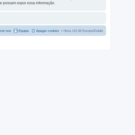
ue possam expor essa informação.
cte-nos
Equipa
Apagar cookies
Hora +01:00 Europe/Dublin