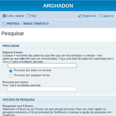
ARGHADON
Links rápidos
FAQ
Registe-se
Ligue-se
PARTIDA
ÍNDICE TEMÁTICO
Pesquisar
PROCURAR
Palavra-Chave:
Coloque
+
na frente das palavras que têm que ser encontradas e coloque
-
nas
palavras que
não
têm que ser encontradas. Faça uma lista de palavras separadas por
|
Use o
*
para resultados parciais.
Procurar por todos os termos
Procurar por qualquer termo
Procurar por autor:
Use * para resultados parciais
OPÇÕES DE PESQUISA
Pesquisar nos Fóruns:
Selecione o Fórum ou os Fóruns em que deseja procurar. Para ser mais rápido na
pesquisa selecione o Fórum principal do Subfórum e marque a opção de pesquisar em
Subfórum.