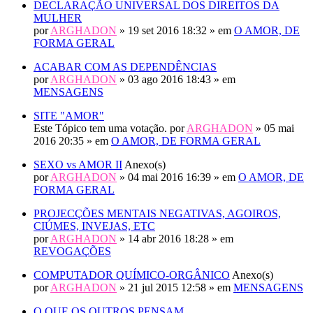
DECLARAÇÃO UNIVERSAL DOS DIREITOS DA
MULHER
por
ARGHADON
» 19 set 2016 18:32 » em
O AMOR, DE
FORMA GERAL
ACABAR COM AS DEPENDÊNCIAS
por
ARGHADON
» 03 ago 2016 18:43 » em
MENSAGENS
SITE "AMOR"
Este Tópico tem uma votação.
por
ARGHADON
» 05 mai
2016 20:35 » em
O AMOR, DE FORMA GERAL
SEXO vs AMOR II
Anexo(s)
por
ARGHADON
» 04 mai 2016 16:39 » em
O AMOR, DE
FORMA GERAL
PROJECÇÕES MENTAIS NEGATIVAS, AGOIROS,
CIÚMES, INVEJAS, ETC
por
ARGHADON
» 14 abr 2016 18:28 » em
REVOGAÇÕES
COMPUTADOR QUÍMICO-ORGÂNICO
Anexo(s)
por
ARGHADON
» 21 jul 2015 12:58 » em
MENSAGENS
O QUE OS OUTROS PENSAM