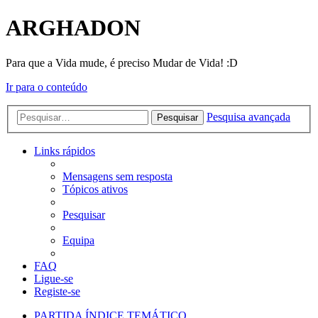
ARGHADON
Para que a Vida mude, é preciso Mudar de Vida! :D
Ir para o conteúdo
Pesquisa avançada
Pesquisar
Links rápidos
Mensagens sem resposta
Tópicos ativos
Pesquisar
Equipa
FAQ
Ligue-se
Registe-se
PARTIDA
ÍNDICE TEMÁTICO