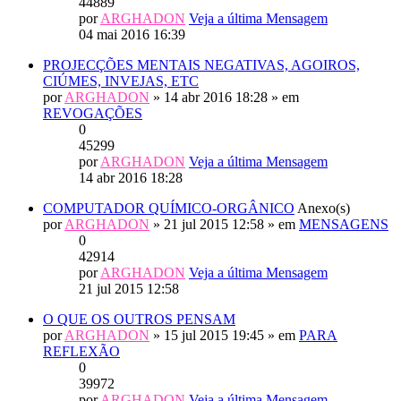
44889
por
ARGHADON
Veja a última Mensagem
04 mai 2016 16:39
PROJECÇÕES MENTAIS NEGATIVAS, AGOIROS,
CIÚMES, INVEJAS, ETC
por
ARGHADON
» 14 abr 2016 18:28 » em
REVOGAÇÕES
0
45299
por
ARGHADON
Veja a última Mensagem
14 abr 2016 18:28
COMPUTADOR QUÍMICO-ORGÂNICO
Anexo(s)
por
ARGHADON
» 21 jul 2015 12:58 » em
MENSAGENS
0
42914
por
ARGHADON
Veja a última Mensagem
21 jul 2015 12:58
O QUE OS OUTROS PENSAM
por
ARGHADON
» 15 jul 2015 19:45 » em
PARA
REFLEXÃO
0
39972
por
ARGHADON
Veja a última Mensagem