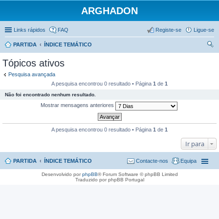
ARGHADON
Links rápidos
FAQ
Registe-se
Ligue-se
PARTIDA
ÍNDICE TEMÁTICO
es
Tópicos ativos
qui
Pesquisa avançada
sar
A pesquisa encontrou 0 resultado • Página
1
de
1
Não foi encontrado nenhum resultado.
Mostrar mensagens anteriores
A pesquisa encontrou 0 resultado • Página
1
de
1
Ir para
PARTIDA
ÍNDICE TEMÁTICO
Contacte-nos
Equipa
Desenvolvido por
phpBB
® Forum Software © phpBB Limited
Traduzido por phpBB Portugal