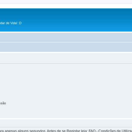
dar de Vida! :D
ssão
apenas alguns segundos. Antes de se Registar leia: FAQ - Condições de Utilizaçã