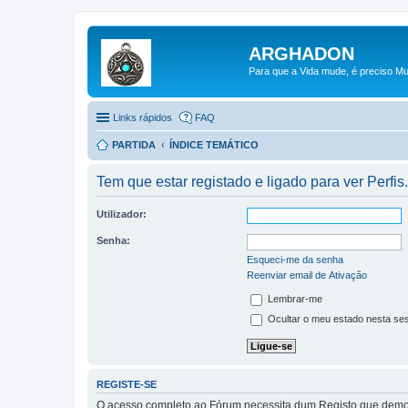
ARGHADON
Para que a Vida mude, é preciso Mu
Links rápidos
FAQ
PARTIDA
ÍNDICE TEMÁTICO
Tem que estar registado e ligado para ver Perfis.
Utilizador:
Senha:
Esqueci-me da senha
Reenviar email de Ativação
Lembrar-me
Ocultar o meu estado nesta se
REGISTE-SE
O acesso completo ao Fórum necessita dum Registo que demora 