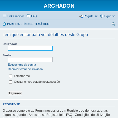
ARGHADON
Links rápidos
FAQ
Registe-se
Ligue-se
PARTIDA
ÍNDICE TEMÁTICO
es
Tem que entrar para ver detalhes deste Grupo
qui
sar
Utilizador:
Senha:
Esqueci-me da senha
Reenviar email de Ativação
Lembrar-me
Ocultar o meu estado nesta sessão
REGISTE-SE
O acesso completo ao Fórum necessita dum Registo que demora apenas
alguns segundos. Antes de se Registar leia: FAQ - Condições de Utilização -