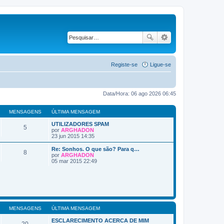
Registe-se
Ligue-se
Data/Hora: 06 ago 2026 06:45
MENSAGENS
ÚLTIMA MENSAGEM
UTILIZADORES SPAM
5
por
ARGHADON
V
23 jun 2015 14:35
e
j
Re: Sonhos. O que são? Para q…
8
a
por
ARGHADON
a
V
05 mar 2015 22:49
ú
e
l
j
t
a
i
a
m
ú
a
l
M
t
e
i
MENSAGENS
ÚLTIMA MENSAGEM
n
m
s
a
ESCLARECIMENTO ACERCA DE MIM