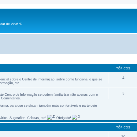
dar de Vida! :D
TÓPICOS
4
sencial sobre o Centro de Informação, sobre como funciona, o que se
ormação, etc.
3
ste Centro de Informação se podem familiarizar não apenas com o
 Comentários.
orma, para que se sintam também mais confortáveis e parte dete
ios, Sugestões, Críticas, etc!
Obrigado!
TÓPICOS