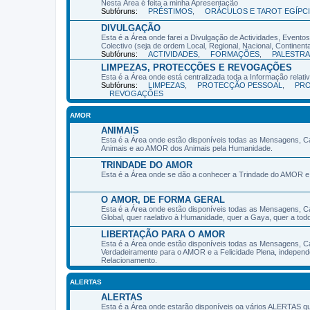
Nesta Área é feita a minha Apresentação
Subfóruns:
PRÉSTIMOS
,
ORÁCULOS E TAROT EGÍPC
DIVULGAÇÃO
Esta é a Área onde farei a Divulgação de Actividades, Event
Colectivo (seja de ordem Local, Regional, Nacional, Continenta
Subfóruns:
ACTIVIDADES
,
FORMAÇÕES
,
PALESTRA
LIMPEZAS, PROTECÇÕES E REVOGAÇÕES
Esta é a Área onde está centralizada toda a Informação rela
Subfóruns:
LIMPEZAS
,
PROTECÇÃO PESSOAL
,
PRO
REVOGAÇÕES
AMOR
ANIMAIS
Esta é a Área onde estão disponíveis todas as Mensagens, C
Animais e ao AMOR dos Animais pela Humanidade.
TRINDADE DO AMOR
Esta é a Área onde se dão a conhecer a Trindade do AMOR 
O AMOR, DE FORMA GERAL
Esta é a Área onde estão disponíveis todas as Mensagens, C
Global, quer raelativo à Humanidade, quer a Gaya, quer a tod
LIBERTAÇÃO PARA O AMOR
Esta é a Área onde estão disponíveis todas as Mensagens, C
Verdadeiramente para o AMOR e a Felicidade Plena, indepen
Relacionamento.
ALERTAS
ALERTAS
Esta é a Área onde estarão disponíveis oa vários ALERTAS qu