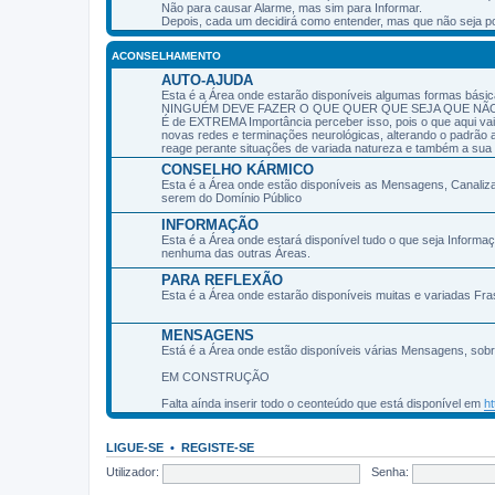
Não para causar Alarme, mas sim para Informar.
Depois, cada um decidirá como entender, mas que não seja po
ACONSELHAMENTO
AUTO-AJUDA
Esta é a Área onde estarão disponíveis algumas formas básic
NINGUÉM DEVE FAZER O QUE QUER QUE SEJA QUE NÃ
É de EXTREMA Importância perceber isso, pois o que aqui vai
novas redes e terminações neurológicas, alterando o padrão a
reage perante situações de variada natureza e também a sua 
CONSELHO KÁRMICO
Esta é a Área onde estão disponíveis as Mensagens, Canali
serem do Domínio Público
INFORMAÇÃO
Esta é a Área onde estará disponível tudo o que seja Inform
nenhuma das outras Áreas.
PARA REFLEXÃO
Esta é a Área onde estarão disponíveis muitas e variadas Fr
MENSAGENS
Está é a Área onde estão disponíveis várias Mensagens, sob
EM CONSTRUÇÃO
Falta aínda inserir todo o ceonteúdo que está disponível em
h
LIGUE-SE
•
REGISTE-SE
Utilizador:
Senha: