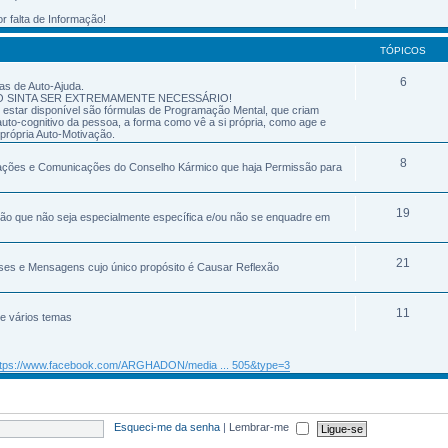
r falta de Informação!
TÓPICOS
6
as de Auto-Ajuda.
O SINTA SER EXTREMAMENTE NECESSÁRIO!
 estar disponível são fórmulas de Programação Mental, que criam
uto-cognitivo da pessoa, a forma como vê a si própria, como age e
própria Auto-Motivação.
8
zações e Comunicações do Conselho Kármico que haja Permissão para
19
ação que não seja especialmente específica e/ou não se enquadre em
21
ases e Mensagens cujo único propósito é Causar Reflexão
11
re vários temas
ttps://www.facebook.com/ARGHADON/media ... 505&type=3
Esqueci-me da senha
|
Lembrar-me