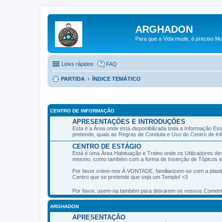
ARGHADON
Para que a Vida mude, é preciso Mu
Links rápidos
FAQ
PARTIDA
ÍNDICE TEMÁTICO
CENTRO DE INFORMAÇÃO
APRESENTAÇÕES E INTRODUÇÕES
Esta é a Área onde está disponibilizada toda a Informação Es
pretende, quais as Regras de Conduta e Uso do Centro de Inf
CENTRO DE ESTÁGIO
Está é uma Área Habituação e Treino onde os Utilizadores de
mesmo, como também com a forma de Inserção de Tópicos e
Por favor criem-nos À VONTADE, familiarizem-se com a plataf
Centro que se pretende que seja um Templo! <3
Por favor, usem-na também para deixarem os vossos Comentár
ARGHADON
APRESENTAÇÃO