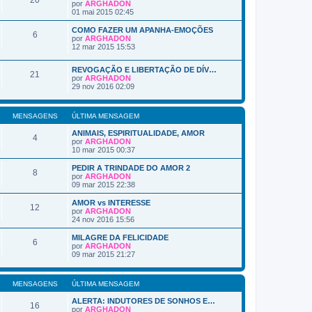
20
a
M
por
ARGHADON
g
V
e
01 mai 2015 02:45
e
e
n
m
j
s
COMO FAZER UM APANHA-EMOÇÕES
6
a
a
por
ARGHADON
a
g
V
12 mar 2015 15:53
ú
e
e
l
m
j
t
REVOGAÇÃO E LIBERTAÇÃO DE DÍV…
a
21
i
por
ARGHADON
a
V
m
29 nov 2016 02:09
ú
e
a
l
j
M
t
a
e
i
MENSAGENS
ÚLTIMA MENSAGEM
a
n
m
ú
s
a
ANIMAIS, ESPIRITUALIDADE, AMOR
l
a
4
M
por
ARGHADON
t
g
e
V
10 mar 2015 00:37
i
e
n
e
m
m
s
j
PEDIR A TRINDADE DO AMOR 2
a
a
8
a
por
ARGHADON
M
g
a
V
09 mar 2015 22:38
e
e
ú
e
n
m
l
j
s
AMOR vs INTERESSE
12
t
a
a
por
ARGHADON
i
a
V
g
24 nov 2016 15:56
m
ú
e
e
a
l
j
m
MILAGRE DA FELICIDADE
M
6
t
a
por
ARGHADON
e
i
a
V
09 mar 2015 21:27
n
m
ú
e
s
a
l
j
a
M
t
a
g
e
MENSAGENS
ÚLTIMA MENSAGEM
i
a
e
n
m
ú
m
s
ALERTA: INDUTORES DE SONHOS E…
a
l
16
a
por
ARGHADON
M
t