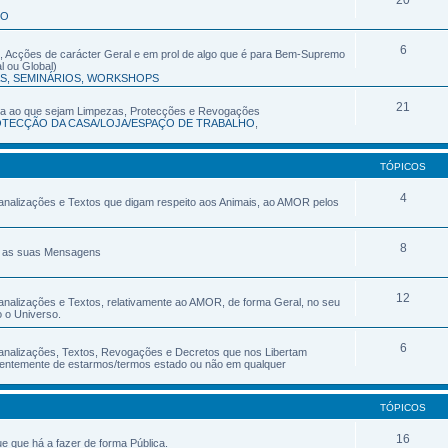
20
IO
6
os, Acções de carácter Geral e em prol de algo que é para Bem-Supremo
l ou Global)
S, SEMINÁRIOS, WORKSHOPS
21
tiva ao que sejam Limpezas, Protecções e Revogações
TECÇÃO DA CASA/LOJA/ESPAÇO DE TRABALHO
,
TÓPICOS
4
analizações e Textos que digam respeito aos Animais, ao AMOR pelos
8
e as suas Mensagens
12
analizações e Textos, relativamente ao AMOR, de forma Geral, no seu
o o Universo.
6
analizações, Textos, Revogações e Decretos que nos Libertam
dentemente de estarmos/termos estado ou não em qualquer
TÓPICOS
16
e que há a fazer de forma Pública.