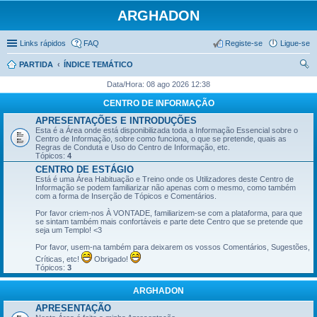
ARGHADON
Links rápidos
FAQ
Registe-se
Ligue-se
PARTIDA
ÍNDICE TEMÁTICO
es
Data/Hora: 08 ago 2026 12:38
qui
CENTRO DE INFORMAÇÃO
sar
APRESENTAÇÕES E INTRODUÇÕES
Esta é a Área onde está disponibilizada toda a Informação Essencial sobre o
Centro de Informação, sobre como funciona, o que se pretende, quais as
Regras de Conduta e Uso do Centro de Informação, etc.
Tópicos:
4
CENTRO DE ESTÁGIO
Está é uma Área Habituação e Treino onde os Utilizadores deste Centro de
Informação se podem familiarizar não apenas com o mesmo, como também
com a forma de Inserção de Tópicos e Comentários.
Por favor criem-nos À VONTADE, familiarizem-se com a plataforma, para que
se sintam também mais confortáveis e parte dete Centro que se pretende que
seja um Templo! <3
Por favor, usem-na também para deixarem os vossos Comentários, Sugestões,
Críticas, etc!
Obrigado!
Tópicos:
3
ARGHADON
APRESENTAÇÃO