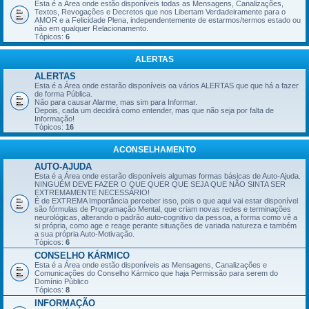
Esta é a Área onde estão disponíveis todas as Mensagens, Canalizações,
Textos, Revogações e Decretos que nos Libertam Verdadeiramente para o
AMOR e a Felicidade Plena, independentemente de estarmos/termos estado ou
não em qualquer Relacionamento.
Tópicos:
6
ALERTAS
ALERTAS
Esta é a Área onde estarão disponíveis oa vários ALERTAS que que há a fazer
de forma Pública.
Não para causar Alarme, mas sim para Informar.
Depois, cada um decidirá como entender, mas que não seja por falta de
Informação!
Tópicos:
16
ACONSELHAMENTO
AUTO-AJUDA
Esta é a Área onde estarão disponíveis algumas formas básicas de Auto-Ajuda.
NINGUÉM DEVE FAZER O QUE QUER QUE SEJA QUE NÃO SINTA SER
EXTREMAMENTE NECESSÁRIO!
É de EXTREMA Importância perceber isso, pois o que aqui vai estar disponível
são fórmulas de Programação Mental, que criam novas redes e terminações
neurológicas, alterando o padrão auto-cognitivo da pessoa, a forma como vê a
si própria, como age e reage perante situações de variada natureza e também
a sua própria Auto-Motivação.
Tópicos:
6
CONSELHO KÁRMICO
Esta é a Área onde estão disponíveis as Mensagens, Canalizações e
Comunicações do Conselho Kármico que haja Permissão para serem do
Domínio Público
Tópicos:
8
INFORMAÇÃO