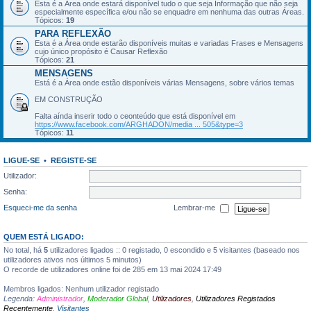
Esta é a Área onde estará disponível tudo o que seja Informação que não seja
especialmente específica e/ou não se enquadre em nenhuma das outras Áreas.
Tópicos:
19
PARA REFLEXÃO
Esta é a Área onde estarão disponíveis muitas e variadas Frases e Mensagens
cujo único propósito é Causar Reflexão
Tópicos:
21
MENSAGENS
Está é a Área onde estão disponíveis várias Mensagens, sobre vários temas
EM CONSTRUÇÃO
Falta aínda inserir todo o ceonteúdo que está disponível em
https://www.facebook.com/ARGHADON/media ... 505&type=3
Tópicos:
11
LIGUE-SE
•
REGISTE-SE
Utilizador:
Senha:
Esqueci-me da senha
Lembrar-me
QUEM ESTÁ LIGADO:
No total, há
5
utilizadores ligados :: 0 registado, 0 escondido e 5 visitantes (baseado nos
utilizadores ativos nos últimos 5 minutos)
O recorde de utilizadores online foi de 285 em 13 mai 2024 17:49
Membros ligados: Nenhum utilizador registado
Legenda:
Administrador
,
Moderador Global
,
Utilizadores
,
Utilizadores Registados
Recentemente
,
Visitantes