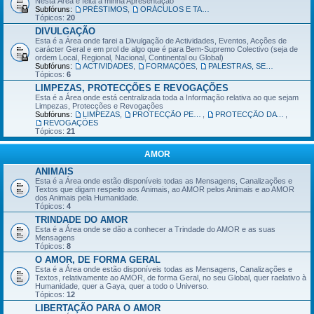
Nesta Área é feita a minha Apresentação
Subfóruns:
PRÉSTIMOS
,
ORÁCULOS E TAROT EGÍPCIO
Tópicos:
20
DIVULGAÇÃO
Esta é a Área onde farei a Divulgação de Actividades, Eventos, Acções de
carácter Geral e em prol de algo que é para Bem-Supremo Colectivo (seja de
ordem Local, Regional, Nacional, Continental ou Global)
Subfóruns:
ACTIVIDADES
,
FORMAÇÕES
,
PALESTRAS, SEMINÁRIOS, WORKSHOPS
Tópicos:
6
LIMPEZAS, PROTECÇÕES E REVOGAÇÕES
Esta é a Área onde está centralizada toda a Informação relativa ao que sejam
Limpezas, Protecções e Revogações
Subfóruns:
LIMPEZAS
,
PROTECÇÃO PESSOAL
,
PROTECÇÃO DA CASA/LOJA/ESPAÇO DE TRABALHO
,
REVOGAÇÕES
Tópicos:
21
AMOR
ANIMAIS
Esta é a Área onde estão disponíveis todas as Mensagens, Canalizações e
Textos que digam respeito aos Animais, ao AMOR pelos Animais e ao AMOR
dos Animais pela Humanidade.
Tópicos:
4
TRINDADE DO AMOR
Esta é a Área onde se dão a conhecer a Trindade do AMOR e as suas
Mensagens
Tópicos:
8
O AMOR, DE FORMA GERAL
Esta é a Área onde estão disponíveis todas as Mensagens, Canalizações e
Textos, relativamente ao AMOR, de forma Geral, no seu Global, quer raelativo à
Humanidade, quer a Gaya, quer a todo o Universo.
Tópicos:
12
LIBERTAÇÃO PARA O AMOR