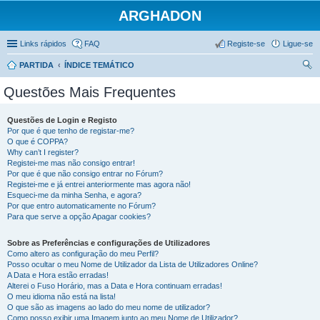
ARGHADON
Links rápidos
FAQ
Registe-se
Ligue-se
PARTIDA
ÍNDICE TEMÁTICO
es
Questões Mais Frequentes
qui
sar
Questões de Login e Registo
Por que é que tenho de registar-me?
O que é COPPA?
Why can’t I register?
Registei-me mas não consigo entrar!
Por que é que não consigo entrar no Fórum?
Registei-me e já entrei anteriormente mas agora não!
Esqueci-me da minha Senha, e agora?
Por que entro automaticamente no Fórum?
Para que serve a opção Apagar cookies?
Sobre as Preferências e configurações de Utilizadores
Como altero as configuração do meu Perfil?
Posso ocultar o meu Nome de Utilizador da Lista de Utilizadores Online?
A Data e Hora estão erradas!
Alterei o Fuso Horário, mas a Data e Hora continuam erradas!
O meu idioma não está na lista!
O que são as imagens ao lado do meu nome de utilizador?
Como posso exibir uma Imagem junto ao meu Nome de Utilizador?