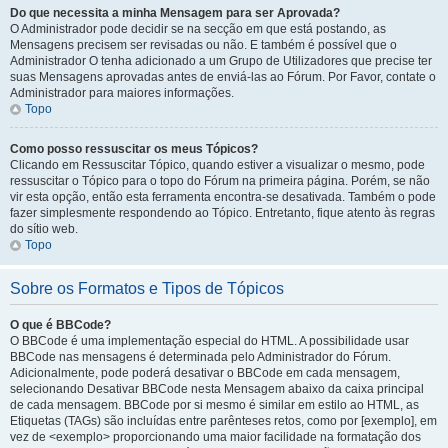
Do que necessita a minha Mensagem para ser Aprovada?
O Administrador pode decidir se na secção em que está postando, as
Mensagens precisem ser revisadas ou não. E também é possível que o
Administrador O tenha adicionado a um Grupo de Utilizadores que precise ter
suas Mensagens aprovadas antes de enviá-las ao Fórum. Por Favor, contate o
Administrador para maiores informações.
Topo
Como posso ressuscitar os meus Tópicos?
Clicando em Ressuscitar Tópico, quando estiver a visualizar o mesmo, pode
ressuscitar o Tópico para o topo do Fórum na primeira página. Porém, se não
vir esta opção, então esta ferramenta encontra-se desativada. Também o pode
fazer simplesmente respondendo ao Tópico. Entretanto, fique atento às regras
do sítio web.
Topo
Sobre os Formatos e Tipos de Tópicos
O que é BBCode?
O BBCode é uma implementação especial do HTML. A possibilidade usar
BBCode nas mensagens é determinada pelo Administrador do Fórum.
Adicionalmente, pode poderá desativar o BBCode em cada mensagem,
selecionando Desativar BBCode nesta Mensagem abaixo da caixa principal
de cada mensagem. BBCode por si mesmo é similar em estilo ao HTML, as
Etiquetas (TAGs) são incluídas entre parênteses retos, como por [exemplo], em
vez de <exemplo> proporcionando uma maior facilidade na formatação dos