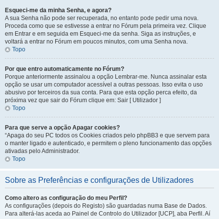
Esqueci-me da minha Senha, e agora?
A sua Senha não pode ser recuperada, no entanto pode pedir uma nova.
Proceda como que se estivesse a entrar no Fórum pela primeira vez. Clique
em Entrar e em seguida em Esqueci-me da senha. Siga as instruções, e
voltará a entrar no Fórum em poucos minutos, com uma Senha nova.
Topo
Por que entro automaticamente no Fórum?
Porque anteriormente assinalou a opção Lembrar-me. Nunca assinalar esta
opção se usar um computador acessível a outras pessoas. Isso evita o uso
abusivo por terceiros da sua conta. Para que esta opção perca efeito, da
próxima vez que sair do Fórum clique em: Sair [ Utilizador ]
Topo
Para que serve a opção Apagar cookies?
“Apaga do seu PC todos os Cookies criados pelo phpBB3 e que servem para
o manter ligado e autenticado, e permitem o pleno funcionamento das opções
ativadas pelo Administrador.
Topo
Sobre as Preferências e configurações de Utilizadores
Como altero as configuração do meu Perfil?
As configurações (depois do Registo) são guardadas numa Base de Dados.
Para alterá-las aceda ao Painel de Controlo do Utilizador [UCP], aba Perfil. Aí