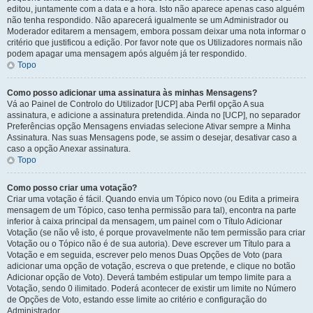
editou, juntamente com a data e a hora. Isto não aparece apenas caso alguém
não tenha respondido. Não aparecerá igualmente se um Administrador ou
Moderador editarem a mensagem, embora possam deixar uma nota informar o
critério que justificou a edição. Por favor note que os Utilizadores normais não
podem apagar uma mensagem após alguém já ter respondido.
Topo
Como posso adicionar uma assinatura às minhas Mensagens?
Vá ao Painel de Controlo do Utilizador [UCP] aba Perfil opção A sua
assinatura, e adicione a assinatura pretendida. Ainda no [UCP], no separador
Preferências opção Mensagens enviadas selecione Ativar sempre a Minha
Assinatura. Nas suas Mensagens pode, se assim o desejar, desativar caso a
caso a opção Anexar assinatura.
Topo
Como posso criar uma votação?
Criar uma votação é fácil. Quando envia um Tópico novo (ou Edita a primeira
mensagem de um Tópico, caso tenha permissão para tal), encontra na parte
inferior à caixa principal da mensagem, um painel com o Título Adicionar
Votação (se não vê isto, é porque provavelmente não tem permissão para criar
Votação ou o Tópico não é de sua autoria). Deve escrever um Título para a
Votação e em seguida, escrever pelo menos Duas Opções de Voto (para
adicionar uma opção de votação, escreva o que pretende, e clique no botão
Adicionar opção de Voto). Deverá também estipular um tempo limite para a
Votação, sendo 0 ilimitado. Poderá acontecer de existir um limite no Número
de Opções de Voto, estando esse limite ao critério e configuração do
Administrador.