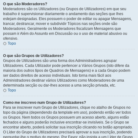
O que são Moderadores?
Moderadores são os Utilizadores (ou Grupos de Utilizadores) em que seu
trabalho é supervisionar diariamente o andamento das seções que lhes
estejam designadas. Eles possuem o poder de editar ou apagar Mensagens,
trancar, destrancar, mover e subdividir Tópicos nas seções onde são
Moderadores. Geralmente os Moderadores fiscalizam Mensagens que
possam ir Além do Assunto em Discussão ou o uso de material abusivo ou
ofensivo.
Topo
O que são Grupos de Utilizadores?
Grupos de Utilizadores são uma forma dos Administradores agrupar
Utilizadores. Cada Utilizador pode pertencer a Vários Grupos (isto difere da
maioria dos outros tipos de Quadros de Mensagens) e a cada Grupo podem
ser dados direitos de acesso individuais. Isto torna mais fácil aos
Administradores destinar vários Utilizadores como Moderadores de uma
determinada secção ou dar-lhes acesso a uma secção privada, etc.
Topo
Como me inscrevo num Grupo de Utilizadores?
Para se inscrever num Grupo de Utilizadores, clique no atalho de Grupos no
topo da página (dependendo da template em uso), podendo então ver todos
os Grupos. Nem todos os Grupos possuem um acesso aberto, alguns estão
fechados e alguns poderão inclusive encontrar-se invisíveis. Se o Grupo se
encontrar aberto, poderá solicitar sua inscrição clicando no botão apropriado.
O Líder do Grupo de Utilizadores precisará aprovar a sua inscrição, podendo
perguntar-lhe o motivo do mesmo. Por Favor, não insista a um Líder de Grupo