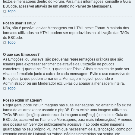
textos e mensagens dentro do Fórum. Para mais informações, consulte o Guia
BBCode, acessível através de um atalho no Painel de Mensagens.
Topo
Posso usar HTML?
Não, não é possível enviar Mensagens em HTML neste Fórum. A maioria dos
formatos utilizados no HTML podem ser reproduzidos na utilização das TAGs
do BBCode.
Topo
O que são Emoções?
As Emoções, ou Smileys, são pequenas representações gráficas que são
usadas para expressar sentimentos através da utilização de poucos
caracteres. :) quer dizer Feliz, :( quer dizer Triste. A lista completa de pode ser
vista no formulário junto à caixa de cada mensagem. Evite o uso excessivo de
Emoções, já que podem tornar uma Mensagem ilegível, podendo o
Administrador ou um Moderador excluí-las ou apagar a mensagem inteira.
Topo
Posso exibir Imagens?
Regra geral pode incluir imagens nas suas Mensagens. No entanto não existe
forma de as armazenar usando o phpBB. Para exibir uma imagem utilize as
TAGs BBcode [img]http://endereço.da.imagem.com[/img], (consulte o Guia de
BBCode, acessível no Painel de Mensagens, para mais informações). A menos
que possua um Servidor publicamente acessível não pode exibir imagens
guardadas no seu próprio PC, nem que necessitem de autenticação, como por
exemplo email do Hotmail ou Yahoo, páginas protegidas por senha, etc.