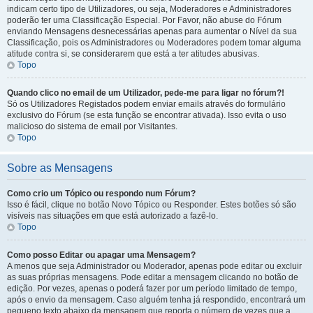
indicam certo tipo de Utilizadores, ou seja, Moderadores e Administradores
poderão ter uma Classificação Especial. Por Favor, não abuse do Fórum
enviando Mensagens desnecessárias apenas para aumentar o Nível da sua
Classificação, pois os Administradores ou Moderadores podem tomar alguma
atitude contra si, se considerarem que está a ter atitudes abusivas.
Topo
Quando clico no email de um Utilizador, pede-me para ligar no fórum?!
Só os Utilizadores Registados podem enviar emails através do formulário
exclusivo do Fórum (se esta função se encontrar ativada). Isso evita o uso
malicioso do sistema de email por Visitantes.
Topo
Sobre as Mensagens
Como crio um Tópico ou respondo num Fórum?
Isso é fácil, clique no botão Novo Tópico ou Responder. Estes botões só são
visíveis nas situações em que está autorizado a fazê-lo.
Topo
Como posso Editar ou apagar uma Mensagem?
A menos que seja Administrador ou Moderador, apenas pode editar ou excluir
as suas próprias mensagens. Pode editar a mensagem clicando no botão de
edição. Por vezes, apenas o poderá fazer por um período limitado de tempo,
após o envio da mensagem. Caso alguém tenha já respondido, encontrará um
pequeno texto abaixo da mensagem que reporta o número de vezes que a