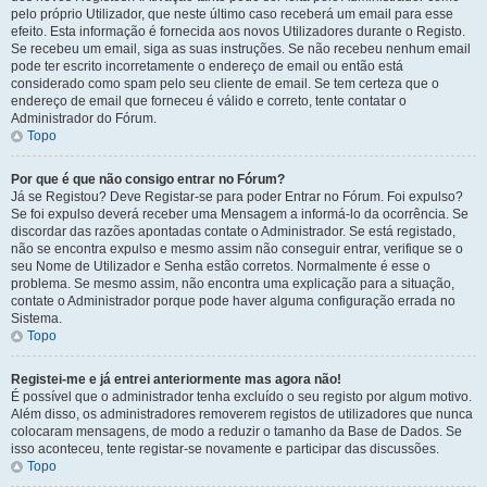
pelo próprio Utilizador, que neste último caso receberá um email para esse
efeito. Esta informação é fornecida aos novos Utilizadores durante o Registo.
Se recebeu um email, siga as suas instruções. Se não recebeu nenhum email
pode ter escrito incorretamente o endereço de email ou então está
considerado como spam pelo seu cliente de email. Se tem certeza que o
endereço de email que forneceu é válido e correto, tente contatar o
Administrador do Fórum.
Topo
Por que é que não consigo entrar no Fórum?
Já se Registou? Deve Registar-se para poder Entrar no Fórum. Foi expulso?
Se foi expulso deverá receber uma Mensagem a informá-lo da ocorrência. Se
discordar das razões apontadas contate o Administrador. Se está registado,
não se encontra expulso e mesmo assim não conseguir entrar, verifique se o
seu Nome de Utilizador e Senha estão corretos. Normalmente é esse o
problema. Se mesmo assim, não encontra uma explicação para a situação,
contate o Administrador porque pode haver alguma configuração errada no
Sistema.
Topo
Registei-me e já entrei anteriormente mas agora não!
É possível que o administrador tenha excluído o seu registo por algum motivo.
Além disso, os administradores removerem registos de utilizadores que nunca
colocaram mensagens, de modo a reduzir o tamanho da Base de Dados. Se
isso aconteceu, tente registar-se novamente e participar das discussões.
Topo