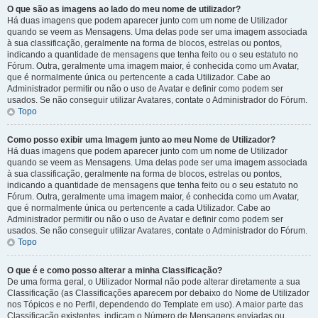
O que são as imagens ao lado do meu nome de utilizador?
Há duas imagens que podem aparecer junto com um nome de Utilizador
quando se veem as Mensagens. Uma delas pode ser uma imagem associada
à sua classificação, geralmente na forma de blocos, estrelas ou pontos,
indicando a quantidade de mensagens que tenha feito ou o seu estatuto no
Fórum. Outra, geralmente uma imagem maior, é conhecida como um Avatar,
que é normalmente única ou pertencente a cada Utilizador. Cabe ao
Administrador permitir ou não o uso de Avatar e definir como podem ser
usados. Se não conseguir utilizar Avatares, contate o Administrador do Fórum.
Topo
Como posso exibir uma Imagem junto ao meu Nome de Utilizador?
Há duas imagens que podem aparecer junto com um nome de Utilizador
quando se veem as Mensagens. Uma delas pode ser uma imagem associada
à sua classificação, geralmente na forma de blocos, estrelas ou pontos,
indicando a quantidade de mensagens que tenha feito ou o seu estatuto no
Fórum. Outra, geralmente uma imagem maior, é conhecida como um Avatar,
que é normalmente única ou pertencente a cada Utilizador. Cabe ao
Administrador permitir ou não o uso de Avatar e definir como podem ser
usados. Se não conseguir utilizar Avatares, contate o Administrador do Fórum.
Topo
O que é e como posso alterar a minha Classificação?
De uma forma geral, o Utilizador Normal não pode alterar diretamente a sua
Classificação (as Classificações aparecem por debaixo do Nome de Utilizador
nos Tópicos e no Perfil, dependendo do Template em uso). A maior parte das
Classificação existentes, indicam o Número de Mensagens enviadas ou