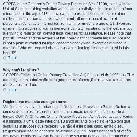
COPPA, or the Children’s Online Privacy Protection Act of 1998, is a law in the
United States requiring websites which can potentially collect information from
minors under the age of 13 to have written parental consent or some other
method of legal guardian acknowledgment, allowing the collection of
personally identifiable information from a minor under the age of 13. If you are
unsure if this applies to you as someone trying to register or to the website you
are trying to register on, contact legal counsel for assistance. Please note that
phpBB Limited and the owner’s of this board cannot provide legal advice and
is not a point of contact for legal concerns of any kind, except as outlined in
question “Who do I contact about abusive and/or legal matters related to this
board?”.
Topo
Why can’t I register?
A COPPA (Childrens Online Privacy Protection Act) é uma Lei de 1998 dos EUA
que exige uma autorização para guardar as informações relativas a menores
de 13 anos de idade.
Topo
Registei-me mas não consigo entrar!
Verifique se escreve corretamente o Nome de Utilizador e a Senha. Se tem a
certeza de que estão corretos tenha em atenção um de dois fatores. Se a
função COPPA (Childrens Online Privacy Protection Act) estiver ativa no Fórum
e assinalou a uma idade inferior a 13 anos durante o Registo, então tem que
seguir as instruções que recebeu. Se não é este o seu caso, então o seu
Registo ainda não se encontra-se ativado. Alguns Fóruns obrigam à ativação
dos novos Registos. A Ativação tanto pode ser feita pelo Administrador como