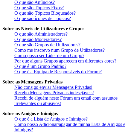
O que são Anúncios?
O que são Tópicos Fixos?
O que são Tópicos Bloqueados?
O que são ícones de Tópicos?
Sobre os Níveis de Utilizadores e Grupos
O que são Administradores?
O que são Moderadores?
O que são Grupos de Utilizadores?
Como me inscrevo num Grupo de Utilizadores?
Como posso ser Líder de um Grupo?
Por que alguns Grupos aparecem em diferentes cores?
O que é um Grupo Padrão?
O que é a Equipa de Responsáveis do Fórum?
Sobre as Mensagens Privadas
Não consigo enviar Mensagens Privadas!
Recebo Mensagens Privadas indesejáveis!
Recebi de alguém neste Fórum um email com assuntos
irrelevantes ou abusivos!
Sobre os Amigos e Inimigos
O que é a Lista de Amigos e Inimigos?
Como posso Adicionar/apagar de minha Lista de Amigos e
Inimigos?