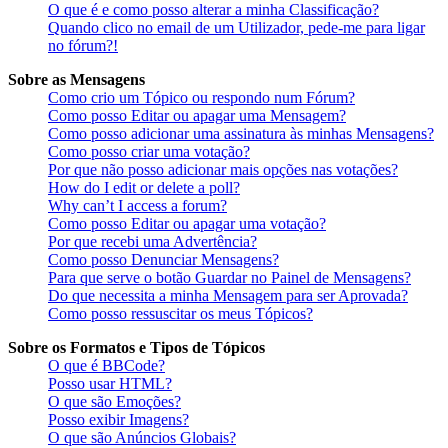
O que é e como posso alterar a minha Classificação?
Quando clico no email de um Utilizador, pede-me para ligar
no fórum?!
Sobre as Mensagens
Como crio um Tópico ou respondo num Fórum?
Como posso Editar ou apagar uma Mensagem?
Como posso adicionar uma assinatura às minhas Mensagens?
Como posso criar uma votação?
Por que não posso adicionar mais opções nas votações?
How do I edit or delete a poll?
Why can’t I access a forum?
Como posso Editar ou apagar uma votação?
Por que recebi uma Advertência?
Como posso Denunciar Mensagens?
Para que serve o botão Guardar no Painel de Mensagens?
Do que necessita a minha Mensagem para ser Aprovada?
Como posso ressuscitar os meus Tópicos?
Sobre os Formatos e Tipos de Tópicos
O que é BBCode?
Posso usar HTML?
O que são Emoções?
Posso exibir Imagens?
O que são Anúncios Globais?